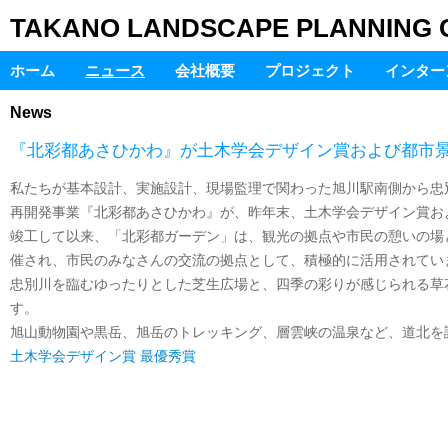
TAKANO LANDSCAPE PLANNING Co
ホーム
ニュース
会社概要
プロジェクト
インター
News
『北彩都あさひかわ』が土木学会デザイン賞および都市
私たちが基本設計、実施設計、現場監理で関わった旭川駅南側から忠
再開発事業『北彩都あさひかわ』が、昨年末、土木学会デザイン賞お
竣工して以来、「北彩都ガーデン」は、観光の拠点や市民の憩いの場
催され、市民のみなさんの交流の拠点として、積極的に活用されてい
忠別川を臨むゆったりとした芝生広場と、四季の彩りが感じられる草
す。
旭山動物園や黒岳、旭岳のトレッキング、層雲峡の温泉など、道北を
土木学会デザイン賞 最優秀賞